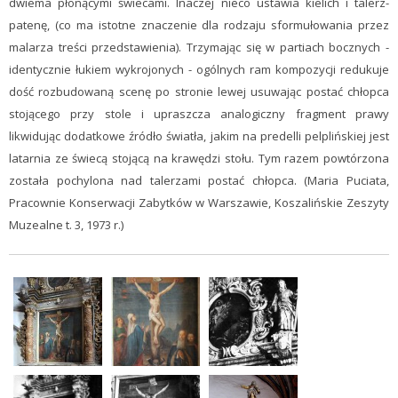
dwiema płonącymi świecami. Inaczej nieco ustawia kielich i talerz-
patenę, (co ma istotne znaczenie dla rodzaju sformułowania przez
malarza treści przedstawienia). Trzymając się w partiach bocznych -
identycznie łukiem wykrojonych - ogólnych ram kompozycji redukuje
dość rozbudowaną scenę po stronie lewej usuwając postać chłopca
stojącego przy stole i upraszcza analogiczny fragment prawy
likwidując dodatkowe źródło światła, jakim na predelli pelplińskiej jest
latarnia ze świecą stojącą na krawędzi stołu. Tym razem powtórzona
została pochylona nad talerzami postać chłopca. (Maria Puciata,
Pracownie Konserwacji Zabytków w Warszawie, Koszalińskie Zeszyty
Muzealne t. 3, 1973 r.)