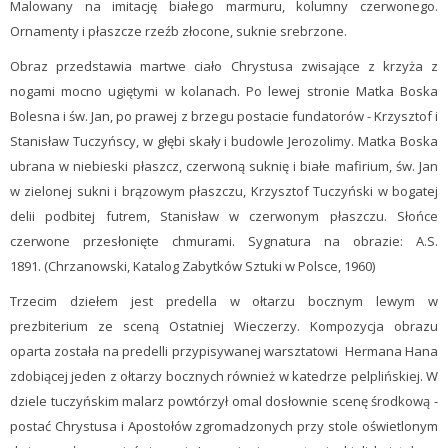
Malowany na imitację białego marmuru, kolumny czerwonego.
Ornamenty i płaszcze rzeźb złocone, suknie srebrzone.
Obraz przedstawia martwe ciało Chrystusa zwisające z krzyża z
nogami mocno ugiętymi w kolanach. Po lewej stronie Matka Boska
Bolesna i św. Jan, po prawej z brzegu postacie fundatorów - Krzysztof i
Stanisław Tuczyńscy, w głębi skały i budowle Jerozolimy. Matka Boska
ubrana w niebieski płaszcz, czerwoną suknię i białe mafirium, św. Jan
w zielonej sukni i brązowym płaszczu, Krzysztof Tuczyński w bogatej
delii podbitej futrem, Stanisław w czerwonym płaszczu. Słońce
czerwone przesłonięte chmurami. Sygnatura na obrazie: A.S.
1891. (Chrzanowski, Katalog Zabytków Sztuki w Polsce, 1960)
Trzecim dziełem jest predella w ołtarzu bocznym lewym w
prezbiterium ze sceną Ostatniej Wieczerzy. Kompozycja obrazu
oparta została na predelli przypisywanej warsztatowi Hermana Hana
zdobiącej jeden z ołtarzy bocznych również w katedrze pelplińskiej. W
dziele tuczyńskim malarz powtórzył omal dosłownie scenę środkową -
postać Chrystusa i Apostołów zgromadzonych przy stole oświetlonym