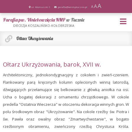
A
A
A
ul. Moniuszki 1
parafia@wnmptuczno.pl
Parafia pw. Wniebowzięcia NMP
w Tucznie
DIECEZJA KOSZALIŃSKO-KOŁOBRZESKA
Ołtarz Ukrzyżowania
Ołtarz Ukrzyżowania, barok, XVII w.
Architektoniczny, jednokondygnacyjny z cokołem i zwień-czeniem.
Flankowany parą kręconych kolumn oplecionych winną latoroślą,
dźwigających przełamujące się belkowanie z główką aniołka na osi.
Ucha o bogatej dekoracji z ornamentu chrząstkowego. W cokole
predella "Ostatnia Wieczerza" w otoczeniu dekoracja winnych gron. W
polu środkowym obraz "Ukrzyżowanie". Na cokole rzeźby św. Piotra i
św. Pawła oraz owalny obraz "Zmartwychwstanie", w bogato
rzeźbionym obramieniu, zwieńczony rzeźbą Chrystusa Króla.