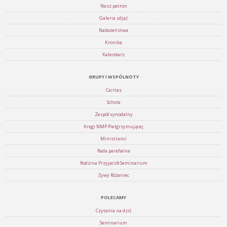
Nasz patron
Galeria zdjęć
Nabożeństwa
Kronika
Kalendarz
GRUPY I WSPÓLNOTY
Caritas
Schola
Zespół synodalny
Kręgi NMP Pielgrzymującej
Ministranci
Rada parafialna
Rodzina Przyjaciół Seminarium
Żywy Różaniec
POLECAMY
Czytania na dziś
Seminarium