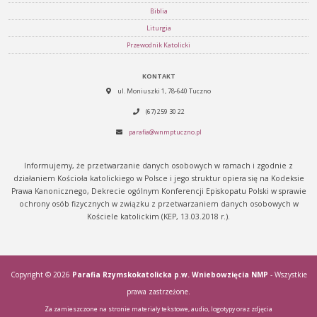
Biblia
Liturgia
Przewodnik Katolicki
KONTAKT
ul. Moniuszki 1, 78-640 Tuczno
(67) 259 30 22
parafia@wnmptuczno.pl
Informujemy, że przetwarzanie danych osobowych w ramach i zgodnie z
działaniem Kościoła katolickiego w Polsce i jego struktur opiera się na Kodeksie
Prawa Kanonicznego, Dekrecie ogólnym Konferencji Episkopatu Polski w sprawie
ochrony osób fizycznych w związku z przetwarzaniem danych osobowych w
Kościele katolickim (KEP, 13.03.2018 r.).
Copyright © 2026
Parafia Rzymskokatolicka p.w. Wniebowzięcia NMP
- Wszystkie
prawa zastrzeżone.
Za zamieszczone na stronie materiały tekstowe, audio, logotypy oraz zdjęcia