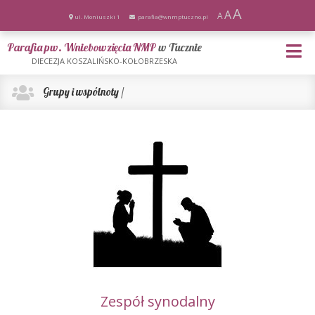
A
A
A
ul. Moniuszki 1
parafia@wnmptuczno.pl
Parafia pw. Wniebowzięcia NMP
w Tucznie
DIECEZJA KOSZALIŃSKO-KOŁOBRZESKA
Grupy i wspólnoty
/
Zespół synodalny