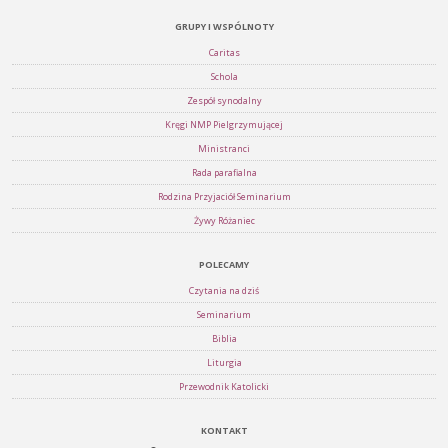
GRUPY I WSPÓLNOTY
Caritas
Schola
Zespół synodalny
Kręgi NMP Pielgrzymującej
Ministranci
Rada parafialna
Rodzina Przyjaciół Seminarium
Żywy Różaniec
POLECAMY
Czytania na dziś
Seminarium
Biblia
Liturgia
Przewodnik Katolicki
KONTAKT