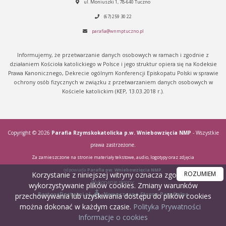
ul. Moniuszki 1, 78-640 Tuczno
(67) 259 30 22
parafia@wnmptuczno.pl
Informujemy, że przetwarzanie danych osobowych w ramach i zgodnie z
działaniem Kościoła katolickiego w Polsce i jego struktur opiera się na Kodeksie
Prawa Kanonicznego, Dekrecie ogólnym Konferencji Episkopatu Polski w sprawie
ochrony osób fizycznych w związku z przetwarzaniem danych osobowych w
Kościele katolickim (KEP, 13.03.2018 r.).
Copyright © 2026
Parafia Rzymskokatolicka p.w. Wniebowzięcia NMP
- Wszystkie
prawa zastrzeżone.
Za zamieszczone na stronie materiały tekstowe, audio, logotypy oraz zdjęcia
odpowiada
Parafia pw. Wniebowzięcia NMP.
ROZUMIEM
Korzystanie z niniejszej witryny oznacza zgodę na
Wykonanie strony:
wykorzystywanie plików cookies. Zmiany warunków
BartoszDostatni.pl
Nowoczesne Strony Parafialne
przechowywania lub uzyskiwania dostępu do plików cookies
można dokonać w każdym czasie.
Polityka Prywatności
Informacje o cookies