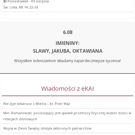
Poniedziałek - 03 sierpnia
Św. Lidia, Mt 14, 22-36
6.08
IMIENINY:
SLAWY, JAKUBA, OKTAWIANA
Wszystkim solenizantom składamy najserdeczniejsze życzenia!
Wiadomości z eKAI
Nie żyje wikariusz z Mielca – ks. Piotr Wąż
Min. Romanowski: pocieszający jest spadek przemocy fizycznej wobec dzieci w
relacjach domowych
Wojna w Ziemi Świętej zbliżyła skłóconych patriarchów