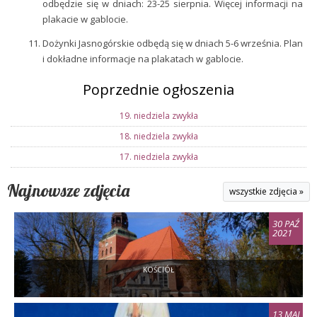
odbędzie się w dniach: 23-25 sierpnia. Więcej informacji na
plakacie w gablocie.
Dożynki Jasnogórskie odbędą się w dniach 5-6 września. Plan
i dokładne informacje na plakatach w gablocie.
Poprzednie ogłoszenia
19. niedziela zwykła
18. niedziela zwykła
17. niedziela zwykła
Najnowsze zdjęcia
wszystkie zdjęcia »
30 PAŹ
2021
KOŚCIÓŁ
13 MAJ