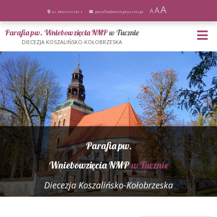
A
A
A
ul. Moniuszki 1
parafia@wnmptuczno.pl
Parafia pw. Wniebowzięcia NMP
w Tucznie
DIECEZJA KOSZALIŃSKO-KOŁOBRZESKA
Parafia pw.
Wniebowzięcia NMP
w Tucznie
Diecezja Koszalińsko-Kołobrzeska