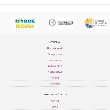
PARAFIA
Historia parafii
Duszpasterze
Nasz patron
Galeria zdjęć
Nabożeństwa
Kronika
Kalendarz
GRUPY I WSPÓLNOTY
Caritas
Schola