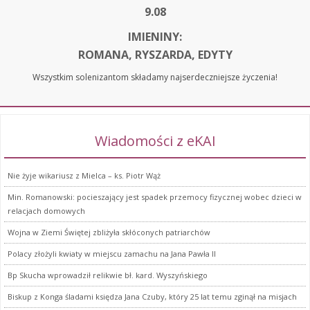
9.08
IMIENINY:
ROMANA, RYSZARDA, EDYTY
Wszystkim solenizantom składamy najserdeczniejsze życzenia!
Wiadomości z eKAI
Nie żyje wikariusz z Mielca – ks. Piotr Wąż
Min. Romanowski: pocieszający jest spadek przemocy fizycznej wobec dzieci w
relacjach domowych
Wojna w Ziemi Świętej zbliżyła skłóconych patriarchów
Polacy złożyli kwiaty w miejscu zamachu na Jana Pawła II
Bp Skucha wprowadził relikwie bł. kard. Wyszyńskiego
Biskup z Konga śladami księdza Jana Czuby, który 25 lat temu zginął na misjach