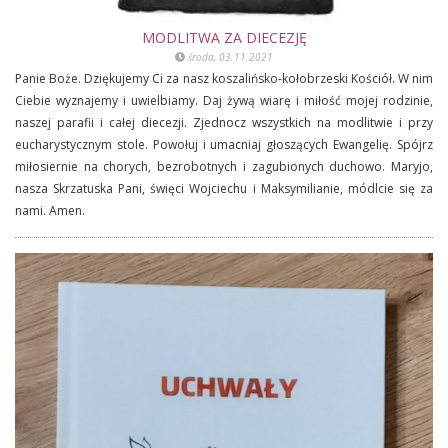
MODLITWA ZA DIECEZJĘ
środa, 03.11.2021
Panie Boże. Dziękujemy Ci za nasz koszalińsko-kołobrzeski Kościół. W nim
Ciebie wyznajemy i uwielbiamy. Daj żywą wiarę i miłość mojej rodzinie,
naszej parafii i całej diecezji. Zjednocz wszystkich na modlitwie i przy
eucharystycznym stole. Powołuj i umacniaj głoszących Ewangelię. Spójrz
miłosiernie na chorych, bezrobotnych i zagubionych duchowo. Maryjo,
nasza Skrzatuska Pani, święci Wojciechu i Maksymilianie, módlcie się za
nami. Amen.