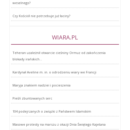
weselnego?
Czy Kościół nie potrzebuje już łaciny?
WIARA.PL
Teheran uzależnił otwarcie cieśniny Ormuz od zakończenia
blokady irańskich...
Kardynał Aveline m. in. o odrodzeniu wiary we Francji
Maryja znakiem nadziei i pocieszenia
Pieśń zbuntowanych serc
104 podejrzanych o związki z Państwem Islamskim
Masowe protesty na marszu z okazji Dnia Świętego Kajetana