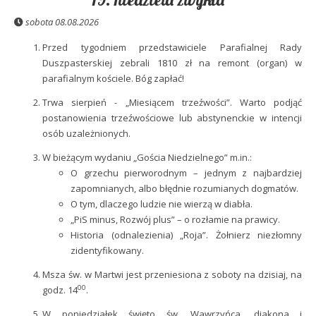
sobota 08.08.2026
Przed tygodniem przedstawiciele Parafialnej Rady
Duszpasterskiej zebrali 1810 zł na remont (organ) w
parafialnym kościele. Bóg zapłać!
Trwa sierpień - „Miesiącem trzeźwości”. Warto podjąć
postanowienia trzeźwościowe lub abstynenckie w intencji
osób uzależnionych.
W bieżącym wydaniu „Gościa Niedzielnego” m.in.:
O grzechu pierworodnym – jednym z najbardziej
zapomnianych, albo błędnie rozumianych dogmatów.
O tym, dlaczego ludzie nie wierzą w diabła.
„PiS minus, Rozwój plus” – o rozłamie na prawicy.
Historia (odnalezienia) „Roja”. Żołnierz niezłomny
zidentyfikowany.
Msza św. w Martwi jest przeniesiona z soboty na dzisiaj, na
00
godz. 14
.
W poniedziałek święto św. Wawrzyńca, diakona i