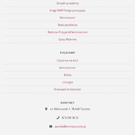
Zespół synodalny
Kręgi NMP Pielgrzymującej
Ministranci
Rada parafialna
Rodzina Przyjaciół Seminarium
Żywy Różaniec
POLECAMY
Czytania na dziś
Seminarium
Biblia
Liturgia
Przewodnik Katolicki
KONTAKT
ul. Moniuszki 1, 78-640 Tuczno
(67) 259 30 22
parafia@wnmptuczno.pl