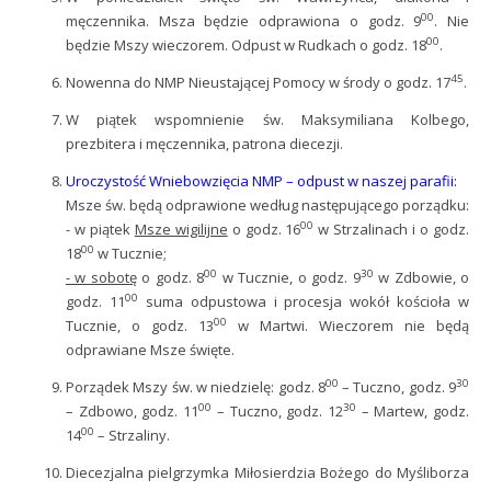
00
męczennika. Msza będzie odprawiona o godz. 9
. Nie
00
będzie Mszy wieczorem. Odpust w Rudkach o godz. 18
.
45
Nowenna do NMP Nieustającej Pomocy w środy o godz. 17
.
W piątek wspomnienie św. Maksymiliana Kolbego,
prezbitera i męczennika, patrona diecezji.
Uroczystość Wniebowzięcia NMP – odpust w naszej parafii:
Msze św. będą odprawione według następującego porządku:
00
- w piątek
Msze wigilijne
o godz. 16
w Strzalinach i o godz.
00
18
w Tucznie;
00
30
- w sobotę
o godz. 8
w Tucznie, o godz. 9
w Zdbowie, o
00
godz. 11
suma odpustowa i procesja wokół kościoła w
00
Tucznie, o godz. 13
w Martwi. Wieczorem nie będą
odprawiane Msze święte.
00
30
Porządek Mszy św. w niedzielę: godz. 8
– Tuczno, godz. 9
00
30
– Zdbowo, godz. 11
– Tuczno, godz. 12
– Martew, godz.
00
14
– Strzaliny.
Diecezjalna pielgrzymka Miłosierdzia Bożego do Myśliborza