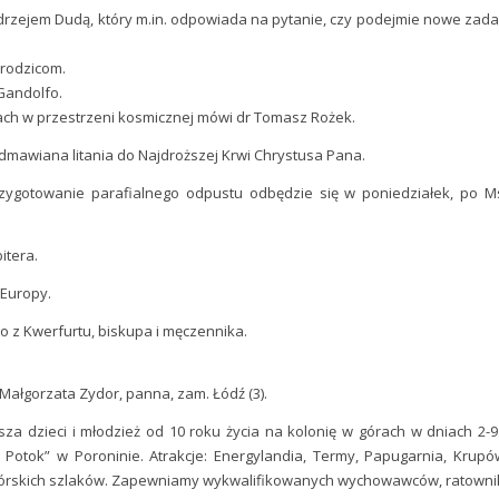
zejem Dudą, który m.in. odpowiada na pytanie, czy podejmie nowe zada
 rodzicom.
Gandolfo.
ach w przestrzeni kosmicznej mówi dr Tomasz Rożek.
 odmawiana litania do Najdroższej Krwi Chrystusa Pana.
rzygotowanie parafialnego odpustu odbędzie się w poniedziałek, po M
itera.
 Europy.
 z Kwerfurtu, biskupa i męczennika.
Małgorzata Zydor, panna, zam. Łódź (3).
a dzieci i młodzież od 10 roku życia na kolonię w górach w dniach 2-9.
Potok” w Poroninie. Atrakcje: Energylandia, Termy, Papugarnia, Krupów
górskich szlaków. Zapewniamy wykwalifikowanych wychowawców, ratownik