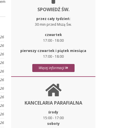
rem
SPOWIEDŹ ŚW.
przez cały tydzień:
30 min przed Mszą Św.
czwartek
026
17:00 - 18:00
026
pierwszy czwartek i piątek miesiąca
026
17:00 - 18:00
026
Więcej informacji
026
026
026
026
KANCELARIA PARAFIALNA
026
środy
026
15:00 - 17:00
026
soboty