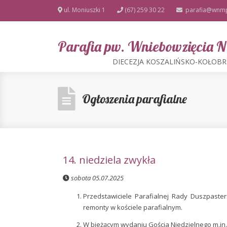
ul. Moniuszki 1
(67) 259 30 22
parafia@wnmp
Parafia pw. Wniebowzięcia
DIECEZJA KOSZALIŃSKO-KOŁOB
Ogłoszenia parafialne
14. niedziela zwykła
sobota 05.07.2025
Przedstawiciele Parafialnej Rady Duszpaster
remonty w kościele parafialnym.
W bieżącym wydaniu Gościa Niedzielnego m.in.