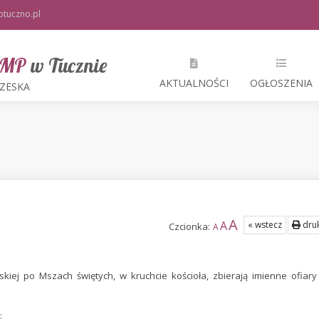
tuczno.pl
 NMP
w Tucznie
AKTUALNOŚCI
OGŁOSZENIA
RZESKA
A
A
« wstecz
druk
Czcionka:
A
skiej po Mszach świętych, w kruchcie kościoła, zbierają imienne ofiary
: