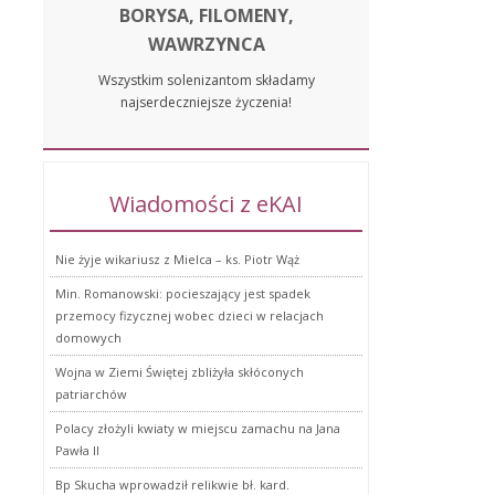
BORYSA, FILOMENY,
WAWRZYNCA
Wszystkim solenizantom składamy
najserdeczniejsze życzenia!
Wiadomości z eKAI
Nie żyje wikariusz z Mielca – ks. Piotr Wąż
Min. Romanowski: pocieszający jest spadek
przemocy fizycznej wobec dzieci w relacjach
domowych
Wojna w Ziemi Świętej zbliżyła skłóconych
patriarchów
Polacy złożyli kwiaty w miejscu zamachu na Jana
Pawła II
Bp Skucha wprowadził relikwie bł. kard.