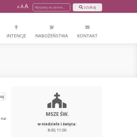
A
A
A
szukaj
INTENCJE
NABOŻEŃSTWA
KONTAKT
uj
MSZE ŚW.
 na
w niedziele i święta:
8:00, 11:00