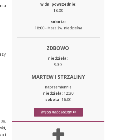
w dni powszednie:
nia
18:00
sobota:
18:00 - Msza św. niedzielna
ZDBOWO
szy
niedziela:
9:30
MARTEW I STRZALINY
naprzemiennie
niedziela:
12:30
sobota:
16:00
Więcej nabożeństw
08.
ki,
a i