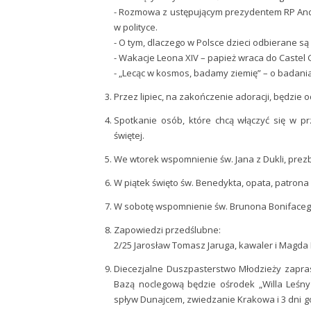
- Rozmowa z ustępującym prezydentem RP Andr
w polityce.
- O tym, dlaczego w Polsce dzieci odbierane są
- Wakacje Leona XIV – papież wraca do Castel 
- „Lecąc w kosmos, badamy ziemię” – o badani
Przez lipiec, na zakończenie adoracji, będzie
Spotkanie osób, które chcą włączyć się w p
świętej.
We wtorek wspomnienie św. Jana z Dukli, prezb
W piątek święto św. Benedykta, opata, patrona
W sobotę wspomnienie św. Brunona Bonifacego
Zapowiedzi przedślubne:
2/25 Jarosław Tomasz Jaruga, kawaler i Magda 
Diecezjalne Duszpasterstwo Młodzieży zaprasz
Bazą noclegową będzie ośrodek „Willa Leśny 
spływ Dunajcem, zwiedzanie Krakowa i 3 dni 