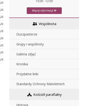
10:00 - 12:00
026
026
Więcej informacji
026
Wspólnota
026
026
Duszpasterze
026
Grupy i wspólnoty
026
026
Galeria zdjęć
026
Kronika
Przydatne linki
Standardy Ochrony Małoletnich
Kościół parafialny
Historia