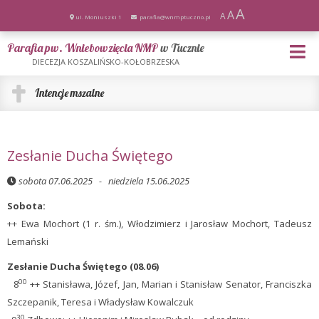
A
A
A
ul. Moniuszki 1
parafia@wnmptuczno.pl
Parafia pw. Wniebowzięcia NMP
w Tucznie
DIECEZJA KOSZALIŃSKO-KOŁOBRZESKA
Intencje mszalne
Zesłanie Ducha Świętego
sobota 07.06.2025 - niedziela 15.06.2025
Sobota:
++ Ewa Mochort (1 r. śm.), Włodzimierz i Jarosław Mochort, Tadeusz
Lemański
Zesłanie Ducha Świętego (08.06)
00
8
++ Stanisława, Józef, Jan, Marian i Stanisław Senator, Franciszka
Szczepanik, Teresa i Władysław Kowalczuk
30