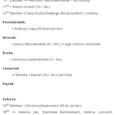
9
Zdbowo: ++ Hieronim i Mirosław Rubak – od rodziny
00
11
+ Antoni Grzech (13 r. śm.)
30
12
Martew: O dary Ducha Świętego dla wszystkich z rodziny…
Poniedziałek:
+ Andrzej Czaja (30 dzień po śm.)
Wtorek:
+ Janusz Musiakowski (6 r. śm.), ++ jego rodzice i teściowie
Środa:
+ Ireneusz Lewandowski (1 r. śm.)
Czwartek:
++ Monika i Marian (26 r. śm.) i Jan Karp
Piątek:
-
Sobota:
00
16
Martew: + Dorota Lichwierowicz (30 dz. po śm.)
00
18
++ Helena, Jan, Stanisław Bartoniewicz, Helena, Leonard,