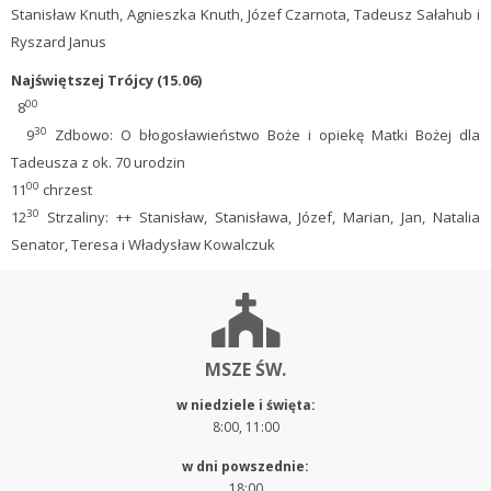
Stanisław Knuth, Agnieszka Knuth, Józef Czarnota, Tadeusz Sałahub i
Ryszard Janus
Najświętszej Trójcy (15.06)
00
8
30
9
Zdbowo: O błogosławieństwo Boże i opiekę Matki Bożej dla
Tadeusza z ok. 70 urodzin
00
11
chrzest
30
12
Strzaliny: ++ Stanisław, Stanisława, Józef, Marian, Jan, Natalia
Senator, Teresa i Władysław Kowalczuk
MSZE ŚW.
w niedziele i święta:
8:00, 11:00
w dni powszednie:
18:00