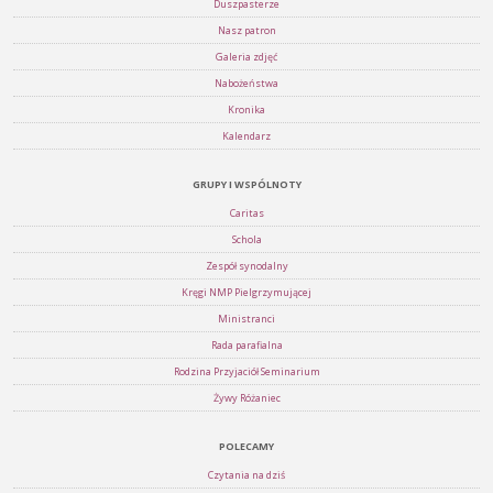
Duszpasterze
Nasz patron
Galeria zdjęć
Nabożeństwa
Kronika
Kalendarz
GRUPY I WSPÓLNOTY
Caritas
Schola
Zespół synodalny
Kręgi NMP Pielgrzymującej
Ministranci
Rada parafialna
Rodzina Przyjaciół Seminarium
Żywy Różaniec
POLECAMY
Czytania na dziś