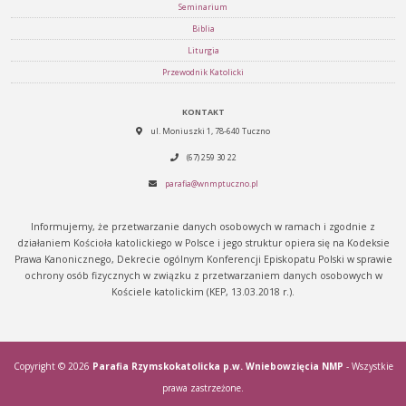
Seminarium
Biblia
Liturgia
Przewodnik Katolicki
KONTAKT
ul. Moniuszki 1, 78-640 Tuczno
(67) 259 30 22
parafia@wnmptuczno.pl
Informujemy, że przetwarzanie danych osobowych w ramach i zgodnie z
działaniem Kościoła katolickiego w Polsce i jego struktur opiera się na Kodeksie
Prawa Kanonicznego, Dekrecie ogólnym Konferencji Episkopatu Polski w sprawie
ochrony osób fizycznych w związku z przetwarzaniem danych osobowych w
Kościele katolickim (KEP, 13.03.2018 r.).
Copyright © 2026
Parafia Rzymskokatolicka p.w. Wniebowzięcia NMP
- Wszystkie
prawa zastrzeżone.