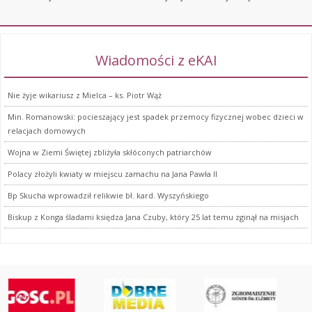
Wiadomości z eKAI
Nie żyje wikariusz z Mielca – ks. Piotr Wąż
Min. Romanowski: pocieszający jest spadek przemocy fizycznej wobec dzieci w
relacjach domowych
Wojna w Ziemi Świętej zbliżyła skłóconych patriarchów
Polacy złożyli kwiaty w miejscu zamachu na Jana Pawła II
Bp Skucha wprowadził relikwie bł. kard. Wyszyńskiego
Biskup z Konga śladami księdza Jana Czuby, który 25 lat temu zginął na misjach