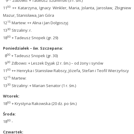
9
Zdbowo: + Tadeusz Szumiński (5 r. śm.)
00
11
++ Katarzyna, Ignacy Winkler, Maria, Jolanta, Jarosław, Zbigniew
Mazur, Stanisława, Jan Góra
15
12
Martew: ++ Alina i Jan Dołgoszyj
30
13
Strzaliny: r.
00
18
+ Tadeusz Snopek (gr. 29)
Poniedziałek – św. Szczepana:
00
8
+ Tadeusz Snopek (gr. 30)
30
9
Zdbowo: + Leszek Dyjak (2 r. śm.) – od żony i synów
00
11
++ Henryka i Stanisław Rabscy, Józefa, Stefan i Teofil Wierzyńscy
15
12
Martew:
30
13
Strzaliny: + Marian Senator (1 r. śm.)
Wtorek:
00
18
+ Krystyna Rakowska (20 dz. po śm.)
Ś
roda:
00
18
-
Czwartek: