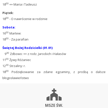
00
18
++ Maria i Tadeusz
Pi
ą
tek:
00
18
- O nawrócenie w rodzinie
Sobota:
00
16
Martew:
00
18
- Za parafian
Świętej Bożej Rodzicielki (01.01)
30
9
Zdbowo: ++ z rodz. Jarockich i Hałasów
00
11
Żywy Różaniec
30
12
Strzaliny: r.
00
18
Podziękowanie za zdane egzaminy, z prośbą o dalsze
błogosławieństwo
MSZE ŚW.