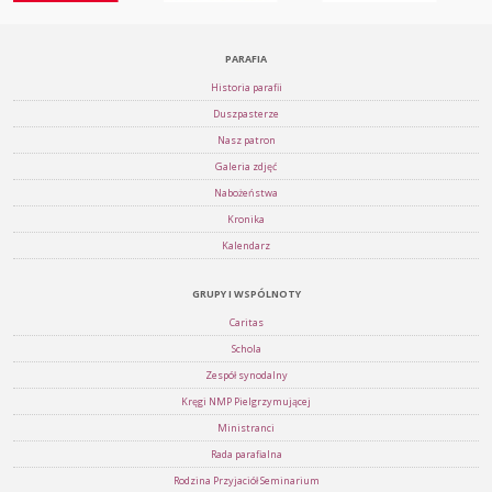
PARAFIA
Historia parafii
Duszpasterze
Nasz patron
Galeria zdjęć
Nabożeństwa
Kronika
Kalendarz
GRUPY I WSPÓLNOTY
Caritas
Schola
Zespół synodalny
Kręgi NMP Pielgrzymującej
Ministranci
Rada parafialna
Rodzina Przyjaciół Seminarium