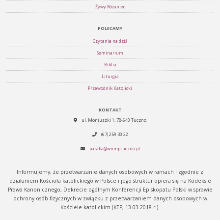
Żywy Różaniec
POLECAMY
Czytania na dziś
Seminarium
Biblia
Liturgia
Przewodnik Katolicki
KONTAKT
ul. Moniuszki 1, 78-640 Tuczno
(67) 259 30 22
parafia@wnmptuczno.pl
Informujemy, że przetwarzanie danych osobowych w ramach i zgodnie z
działaniem Kościoła katolickiego w Polsce i jego struktur opiera się na Kodeksie
Prawa Kanonicznego, Dekrecie ogólnym Konferencji Episkopatu Polski w sprawie
ochrony osób fizycznych w związku z przetwarzaniem danych osobowych w
Kościele katolickim (KEP, 13.03.2018 r.).