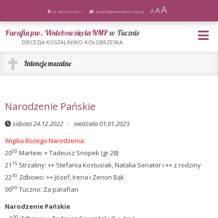
A
A
A
ul. Moniuszki 1
parafia@wnmptuczno.pl
Parafia pw. Wniebowzięcia NMP
w Tucznie
DIECEZJA KOSZALIŃSKO-KOŁOBRZESKA
Intencje mszalne
Narodzenie Pańskie
sobota 24.12.2022 - niedziela 01.01.2023
Wigilia Bożego Narodzenia:
00
20
Martew: + Tadeusz Snopek (gr.28)
15
21
Strzaliny: ++ Stefania Kostusiak, Natalia Senator i ++ z rodziny
30
22
Zdbowo: ++ Józef, Irena i Zenon Bąk
00
00
Tuczno: Za parafian
Narodzenie Pańskie
30