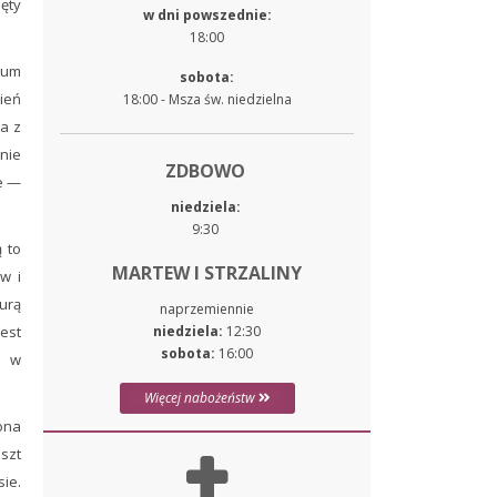
ęty
w dni powszednie:
18:00
atum
sobota:
nień
18:00 - Msza św. niedzielna
a z
nie
ZDBOWO
ie —
niedziela:
9:30
 to
MARTEW I STRZALINY
w i
turą
naprzemiennie
est
niedziela:
12:30
sobota:
16:00
h w
Więcej nabożeństw
iona
szt
sie.