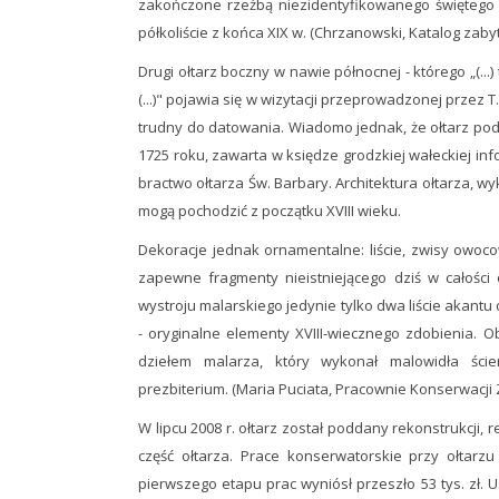
zakończone rzeźbą niezidentyfikowanego świętego 
półkoliście z końca XIX w. (Chrzanowski, Katalog zaby
Drugi ołtarz boczny w nawie północnej - którego „(...) t
(...)" pojawia się w wizytacji przeprowadzonej przez
trudny do datowania. Wiadomo jednak, że ołtarz pod
1725 roku, zawarta w księdze grodzkiej wałeckiej i
bractwo ołtarza Św. Barbary. Architektura ołtarza, 
mogą pochodzić z początku XVIII wieku.
Dekoracje jednak ornamentalne: liście, zwisy owoc
zapewne fragmenty nieistniejącego dziś w całości 
wystroju malarskiego jedynie tylko dwa liście akant
- oryginalne elementy XVIII-wiecznego zdobienia. O
dziełem malarza, który wykonał malowidła śc
prezbiterium. (Maria Puciata, Pracownie Konserwacji 
W lipcu 2008 r. ołtarz został poddany rekonstrukcji
część ołtarza. Prace konserwatorskie przy ołtarz
pierwszego etapu prac wyniósł przeszło 53 tys. zł. 