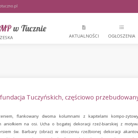
tuczno.pl
 NMP
w Tucznie
AKTUALNOŚCI
OGŁOSZENIA
RZESKA
., fundacja Tuczyńskich, częściowo przebudowan
czeniem, flankowany dwoma kolumnami z kapitelami kompo-zytowy
 aniołkiem na osi. Ucha o bogatej dekoracji rzeź-biarskiej z motyw
rsiem św. Barbary (obraz) w otoczeniu rzeźbionej dekoracji akantow