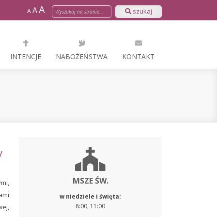
A
A
A
szukaj
INTENCJE
NABOŻEŃSTWA
KONTAKT
y
MSZE ŚW.
mi,
ami
w niedziele i święta:
8:00, 11:00
ej,