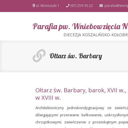
ul. Moniuszki 1
(67) 259 30 22
parafia@wnmp
Parafia pw. Wniebowzięcia
DIECEZJA KOSZALIŃSKO-KOŁOB
Ołtarz św. Barbary
Ołtarz św. Barbary, barok, XVII w
w XVIII w.
Architektoniczny jednokondygnacjowy ze zwień
dźwigającymi przerwane belkowanie, uskrzydlonym
chrząstkowymi; zwieńczenie z prostokątnym popie