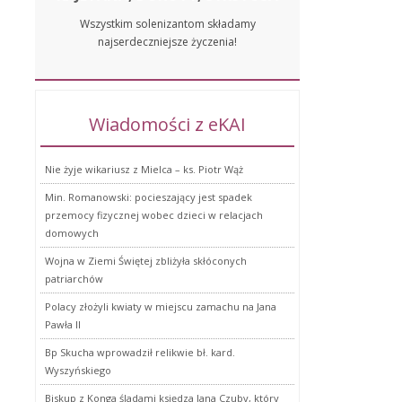
Wszystkim solenizantom składamy
najserdeczniejsze życzenia!
Wiadomości z eKAI
Nie żyje wikariusz z Mielca – ks. Piotr Wąż
Min. Romanowski: pocieszający jest spadek
przemocy fizycznej wobec dzieci w relacjach
domowych
Wojna w Ziemi Świętej zbliżyła skłóconych
patriarchów
Polacy złożyli kwiaty w miejscu zamachu na Jana
Pawła II
Bp Skucha wprowadził relikwie bł. kard.
Wyszyńskiego
Biskup z Konga śladami księdza Jana Czuby, który