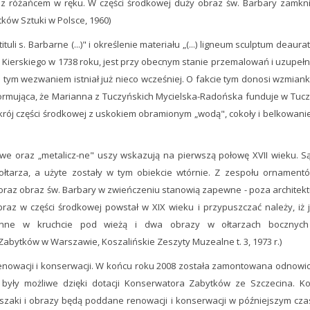
z różańcem w ręku. W części środkowej duży obraz św. Barbary zamkni
tków Sztuki w Polsce, 1960)
ituli s. Barbarne (...)" i określenie materiału „(...) ligneum sculptum deaur
 T. Kierskiego w 1738 roku, jest przy obecnym stanie przemalowań i uzupeł
 tym wezwaniem istniał już nieco wcześniej. O fakcie tym donosi wzmiank
nformująca, że Marianna z Tuczyńskich Mycielska-Radońska funduje w Tucz
wykrój części środkowej z uskokiem obramionym „wodą", cokoły i belkowan
owe oraz „metalicz-ne" uszy wskazują na pierwszą połowę XVII wieku. Są
ołtarza, a użyte zostały w tym obiekcie wtórnie. Z zespołu ornamentó
u oraz obraz św. Barbary w zwieńczeniu stanowią zapewne - poza architek
braz w części środkowej powstał w XIX wieku i przypuszczać należy, iż j
ienne w kruchcie pod wieżą i dwa obrazy w ołtarzach bocznyc
Zabytków w Warszawie, Koszalińskie Zeszyty Muzealne t. 3, 1973 r.)
, renowacji i konserwacji. W końcu roku 2008 została zamontowana odnow
u były możliwe dzięki dotacji Konserwatora Zabytków ze Szczecina. Ko
Uszaki i obrazy będą poddane renowacji i konserwacji w późniejszym cza