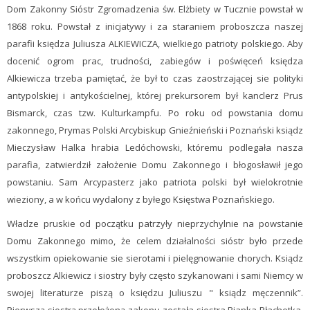
Dom Zakonny Sióstr Zgromadzenia św. Elżbiety w Tucznie powstał w
1868 roku. Powstał z inicjatywy i za staraniem proboszcza naszej
parafii księdza Juliusza ALKIEWICZA, wielkiego patrioty polskiego. Aby
docenić ogrom prac, trudności, zabiegów i poświęceń księdza
Alkiewicza trzeba pamiętać, że był to czas zaostrzającej sie polityki
antypolskiej i antykościelnej, której prekursorem był kanclerz Prus
Bismarck, czas tzw. Kulturkampfu. Po roku od powstania domu
zakonnego, Prymas Polski Arcybiskup Gnieźnieński i Poznański ksiądz
Mieczysław Halka hrabia Ledóchowski, któremu podlegała nasza
parafia, zatwierdził założenie Domu Zakonnego i błogosławił jego
powstaniu. Sam Arcypasterz jako patriota polski był wielokrotnie
wieziony, a w końcu wydalony z byłego Księstwa Poznańskiego.
Władze pruskie od początku patrzyły nieprzychylnie na powstanie
Domu Zakonnego mimo, że celem działalności sióstr było przede
wszystkim opiekowanie sie sierotami i pielęgnowanie chorych. Ksiądz
proboszcz Alkiewicz i siostry były często szykanowani i sami Niemcy w
swojej literaturze piszą o księdzu Juliuszu " ksiądz męczennik”.