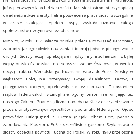
Pierwszą siostrą przełożoną zakonu została siostra Bianka Płachetka.
Już w pierwszych latach działalności udało sie siostrom otoczyć opieką
dwadzieścia dwie sieroty. Pełna poświecenia praca sióstr, szczególnie
w czasie szalejącej epidemii ospy, zyskała uznanie całego
społeczeństwa, w tym również luteranów.
Mimo to, w roku 1875 władze pruskie polecają rozwiązać sierociniec,
zabroniły jakiegokolwiek nauczania i tolerują jedynie pielęgnowanie
chorych. Siostry leczą i opiekują sie między innymi żołnierzami z byłej
wojny prusko-francuskiej. Po Pierwszej Wojnie Światowej, w wyniku
decyzji Traktatu Wersalskiego, Tuczno nie wraca do Polski. Siostry, w
większości Polki, nie przerywały swojej działalności. Leczyły i
pielęgnowały chorych, opiekowały się też sierotami. Z nastaniem
rządów hitlerowskich wzmógł sie ogólny terror, nie omijając też
naszego Zakonu. Znane są liczne napady na Klasztor organizowane
przez sfanatyzowanych wyrostków z pod znaku Hitlerjugend. Ojciec
przywódcy Hitlerjugend z Tuczna (niejaki Albert Heiz) podpala
zabudowania Klasztoru. Pożar szczęśliwie ugaszono. Szykanowane
siostry oczekują powrotu Tuczna do Polski. W roku 1940 przełożona