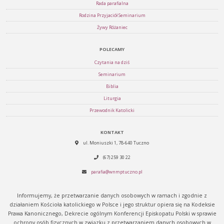
Rada parafialna
Rodzina Przyjaciół Seminarium
Żywy Różaniec
POLECAMY
Czytania na dziś
Seminarium
Biblia
Liturgia
Przewodnik Katolicki
KONTAKT
ul. Moniuszki 1, 78-640 Tuczno
(67) 259 30 22
parafia@wnmptuczno.pl
Informujemy, że przetwarzanie danych osobowych w ramach i zgodnie z
działaniem Kościoła katolickiego w Polsce i jego struktur opiera się na Kodeksie
Prawa Kanonicznego, Dekrecie ogólnym Konferencji Episkopatu Polski w sprawie
ochrony osób fizycznych w związku z przetwarzaniem danych osobowych w