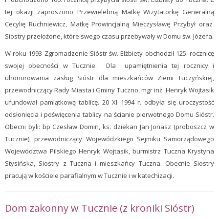
tej okazji zaproszono Przewielebną Matkę Wizytatorkę Generalną
Cecylię Ruchniewicz, Matkę Prowincjalną Mieczysławę Przybył oraz
Siostry przełożone, które swego czasu przebywały w Domu św. Józefa.
W roku 1993 Zgromadzenie Sióstr św. Elżbiety obchodził 125. rocznicę
swojej obecności w Tucznie. Dla upamiętnienia tej rocznicy i
uhonorowania zasług Sióstr dla mieszkańców Ziemi Tuczyńskiej,
przewodniczący Rady Miasta i Gminy Tuczno, mgr inż. Henryk Wojtasik
ufundował pamiątkową tablicę. 20 XI 1994 r. odbyła się uroczystość
odsłonięcia i poświęcenia tablicy na ścianie pierwotnego Domu Sióstr.
Obecni byli: bp Czesław Domin, ks. dziekan Jan Jonasz (proboszcz w
Tucznie), przewodniczący Wojewódzkiego Sejmiku Samorządowego
Województwa Pilskiego Henryk Wojtasik, burmistrz Tuczna Krystyna
Stysińska, Siostry z Tuczna i mieszkańcy Tuczna. Obecnie Siostry
pracują w kościele parafialnym w Tucznie i w katechizacji.
Dom zakonny w Tucznie (z kroniki Sióstr)