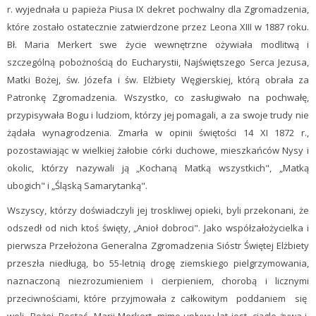
r. wyjednała u papieża Piusa IX dekret pochwalny dla Zgromadzenia,
które zostało ostatecznie zatwierdzone przez Leona XIII w 1887 roku.
Bł. Maria Merkert swe życie wewnętrzne ożywiała modlitwą i
szczególną pobożnością do Eucharystii, Najświętszego Serca Jezusa,
Matki Bożej, św. Józefa i św. Elżbiety Węgierskiej, którą obrała za
Patronkę Zgromadzenia. Wszystko, co zasługiwało na pochwałę,
przypisywała Bogu i ludziom, którzy jej pomagali, a za swoje trudy nie
żądała wynagrodzenia. Zmarła w opinii świętości 14 XI 1872 r.,
pozostawiając w wielkiej żałobie córki duchowe, mieszkańców Nysy i
okolic, którzy nazywali ją „Kochaną Matką wszystkich", „Matką
ubogich" i „Śląską Samarytanką".
Wszyscy, którzy doświadczyli jej troskliwej opieki, byli przekonani, że
odszedł od nich ktoś święty, „Anioł dobroci". Jako współzałożycielka i
pierwsza Przełożona Generalna Zgromadzenia Sióstr Świętej Elżbiety
przeszła niedługą, bo 55-letnią drogę ziemskiego pielgrzymowania,
naznaczoną niezrozumieniem i cierpieniem, chorobą i licznymi
przeciwnościami, które przyjmowała z całkowitym poddaniem się