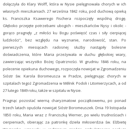
dołączyła do Klary Wolff, która w Nysie pielęgnowała chorych w ich
własnych mieszkaniach. 27 września 1842 roku, pod duchową opieką
ks. Franciszka Ksawerego Fischera rozpoczęły wspólną drogę.
Głęboko przejęte potrzebami ubogich - mieszkańców Nysy i okolic -
gorąco pragnęły „z miłości ku Bogu poświęcić czas i siły cierpiącej
ludzkości", bez względu na wyznanie, narodowość, stan. Po
pierwszych miesiącach radosnej służby nastąpiły bolesne
doświadczenia, które Maria przeżywała w duchu głębokiej wiary,
zawierzając wszystko Bożej Opatrzności. W grudniu 1846 roku, na
polecenie opiekuna duchowego, rozpoczęła nowicjat w Zgromadzeniu
Sióstr św. Karola Boromeusza w Pradze, pielęgnując chorych w
szpitalach tegoż Zgromadzenia w Mĕlnik Podoli i Litomierzycach, a od
27 lutego 1849 roku, także w szpitalu w Nysie.
Pragnąc pozostać wierną charyzmatowi początkowemu, po ponad
trzech latach opuściła nowicjat Sióstr Boromeuszek. Dnia 19 listopada
1850 roku, Maria wraz z Franciszką Werner, po wielu trudnościach i
cierpieniach, obierając za patronkę dzieła miłosierdzia św. Elżbietę