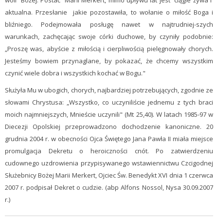
woli Bożej. Postać Marii Merkert, mimo upływu lat jest ciągle żywa i
aktualna. Przesłanie jakie pozostawiła, to wołanie o miłość Boga i
bliźniego. Podejmowała posługę nawet w najtrudniej-szych
warunkach, zachęcając swoje córki duchowe, by czyniły podobnie:
„Proszę was, abyście z miłością i cierpliwością pielęgnowały chorych.
Jesteśmy bowiem przynaglane, by pokazać, że chcemy wszystkim
czynić wiele dobra i wszystkich kochać w Bogu."
Służyła Mu w ubogich, chorych, najbardziej potrzebujących, zgodnie ze
słowami Chrystusa: „Wszystko, co uczyniliście jednemu z tych braci
moich najmniejszych, Mnieście uczynili" (Mt 25,40). W latach 1985-97 w
Diecezji Opolskiej przeprowadzono dochodzenie kanoniczne. 20
grudnia 2004 r. w obecności Ojca Świętego Jana Pawła II miała miejsce
promulgacja Dekretu o heroiczności cnót. Po zatwierdzeniu
cudownego uzdrowienia przypisywanego wstawiennictwu Czcigodnej
Służebnicy Bożej Marii Merkert, Ojciec Św. Benedykt XVI dnia 1 czerwca
2007 r. podpisał Dekret o cudzie. (abp Alfons Nossol, Nysa 30.09.2007
r.)