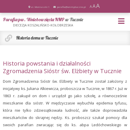
A
A
A
ul. Moniuszki 1
parafia@wnmptuczno.pl
Parafia pw. Wniebowzięcia NMP
w Tucznie
DIECEZJA KOSZALIŃSKO-KOŁOBRZESKA
Historia domu w Tucznie
Historia powstania i działalności
Zgromadzenia Sióstr św. Elżbiety w Tucznie
Dom Zgromadzenia Sióstr św. Elżbiety w Tucznie został założony z
inicjatywy ks. Juliana Alkiewicza, proboszcza w Tucznie, w 1867 r. Już w
1863 r. zakupił on dom i urządził go jako szkołę, a równocześnie
mieszkanie dla sióstr. W międzyczasie wybuchła epidemia tyfusu,
która nie tylko zdziesiątkowała ludność, ale także doprowadziła
mieszkańców do skrajnej nędzy. Ks. proboszcz szukał pomocy dla
swoich parafian zwracając się do ks. abpa Ledóchowskiego w