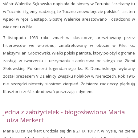
sióstr Walerika Sękowska napisała do siostry w Toruniu: "czekamy tu
w Tucznie i żyjemy nadzieją, że Tuczno znowu będzie polskie". List ten
wpadł w ręce Gestapo. Siostrę Walerike aresztowano i osadzono w
wiezieniu w Pile.
7 listopada 1939 roku zmarł w klasztorze, aresztowany przez
hitlerowców we wrześniu, zmaltretowany w obozie w Pile, ks.
Maksymilian Grochowski. Wielki polski patriota, który położył ogromne
zasługi w tworzeniu i utrzymaniu szkolnictwa polskiego na Ziemi
Złotowskiej. Po śmierci legendarnego ks. B. Domańskiego wybrany
został prezesem V Dzielnicy Związku Polaków w Niemczech. Rok 1945
nie szczędzi niestety siostrom cierpień. Żołnierze radzieccy plądrują
Klasztor i cześć zabudowań puszczają z dymem.
Jedna z założycielek - błogosławiona Maria
Luiza Merkert
Maria Luiza Merkert urodziła się dnia 21 IX 1817 r. w Nysie, na ziemi