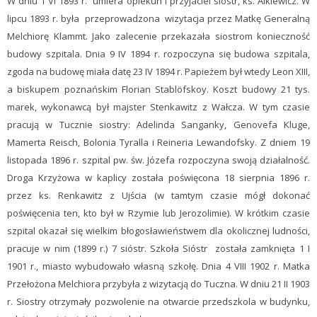
W dniu 1 VI 1893 r. umiera opiekun i przyjaciel sióstr, ks. Alkiewicz. W
lipcu 1893 r. była przeprowadzona wizytacja przez Matkę Generalną
Melchiorę Klammt. Jako zalecenie przekazała siostrom konieczność
budowy szpitala. Dnia 9 IV 1894 r. rozpoczyna się budowa szpitala,
zgoda na budowę miała datę 23 IV 1894 r. Papieżem był wtedy Leon XIII,
a biskupem poznańskim Florian Stablöfskoy. Koszt budowy 21 tys.
marek, wykonawcą był majster Stenkawitz z Wałcza. W tym czasie
pracują w Tucznie siostry: Adelinda Sanganky, Genovefa Kluge,
Mamerta Reisch, Bolonia Tyralla i Reineria Lewandofsky. Z dniem 19
listopada 1896 r. szpital pw. św. Józefa rozpoczyna swoją działalność.
Droga Krzyżowa w kaplicy została poświęcona 18 sierpnia 1896 r.
przez ks. Renkawitz z Ujścia (w tamtym czasie mógł dokonać
poświęcenia ten, kto był w Rzymie lub Jerozolimie). W krótkim czasie
szpital okazał się wielkim błogosławieństwem dla okolicznej ludności,
pracuje w nim (1899 r.) 7 sióstr. Szkoła Sióstr została zamknięta 1 I
1901 r., miasto wybudowało własną szkołę. Dnia 4 VIII 1902 r. Matka
Przełożona Melchiora przybyła z wizytacją do Tuczna. W dniu 21 II 1903
r. Siostry otrzymały pozwolenie na otwarcie przedszkola w budynku,