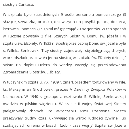
siostry z Caritasu.
W szpitalu było zatrudnionych 9 osób personelu pomocniczego (3
służące, szwaczka, praczka, dziewczyna na posyłki, palacz, dozorca,
kierowca i pomocnik). Szpital mógł przyjąć 70 pacjentów. W ten sposób
w Tucznie powstały 2 filie Szarych Sióstr: w Domu św. Józefa i w
szpitalu św. Elżbiety. W 1933 r. Siostrą przełożoną Domu św. Józefa była
s. Willrika Senkowski. Trzy siostry zajmowały się pielęgnacją chorych,
w przedszkolupracowała jedna siostra, w szpitalu św. Elżbiety dziesięć
sióstr. Po dojściu Hitlera do władzy zaczęły się prześladowania
Zgromadzenia Sióstr św. Elżbiety.
W tuczyńskim szpitalu, 7 XI 1939 r. zmarł, przedtem torturowany w Pile,
ks. Maksymilian Grochowski, prezes V Dzielnicy Związku Polaków w
Niemczech. W 1940 r. gestapo aresztowało S. Willrikę Senkowską i
osadziło w pilskim więzieniu. W czasie II wojny światowej Siostry
pielęgnowały chorych. Po wkroczeniu Armii Czerwonej Siostry
przeżywały trudny czas, ukrywając się wśród ludności cywilnej lub
szukając schronienia w lasach. (zob. - czas wojny) Szpital św. Józefa