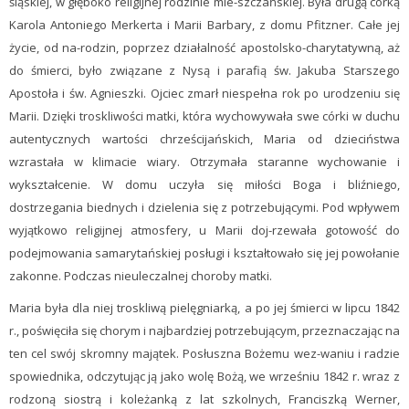
śląskiej, w głęboko religijnej rodzinie mie-szczańskiej. Była drugą córką
Karola Antoniego Merkerta i Marii Barbary, z domu Pfitzner. Całe jej
życie, od na-rodzin, poprzez działalność apostolsko-charytatywną, aż
do śmierci, było związane z Nysą i parafią św. Jakuba Starszego
Apostoła i św. Agnieszki. Ojciec zmarł niespełna rok po urodzeniu się
Marii. Dzięki troskliwości matki, która wychowywała swe córki w duchu
autentycznych wartości chrześcijańskich, Maria od dzieciństwa
wzrastała w klimacie wiary. Otrzymała staranne wychowanie i
wykształcenie. W domu uczyła się miłości Boga i bliźniego,
dostrzegania biednych i dzielenia się z potrzebującymi. Pod wpływem
wyjątkowo religijnej atmosfery, u Marii doj-rzewała gotowość do
podejmowania samarytańskiej posługi i kształtowało się jej powołanie
zakonne. Podczas nieuleczalnej choroby matki.
Maria była dla niej troskliwą pielęgniarką, a po jej śmierci w lipcu 1842
r., poświęciła się chorym i najbardziej potrzebującym, przeznaczając na
ten cel swój skromny majątek. Posłuszna Bożemu wez-waniu i radzie
spowiednika, odczytując ją jako wolę Bożą, we wrześniu 1842 r. wraz z
rodzoną siostrą i koleżanką z lat szkolnych, Franciszką Werner,