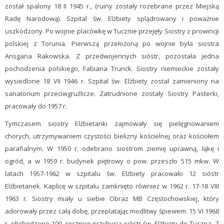
został spalony 18 II 1945 r., (ruiny zostały rozebrane przez Miejską
Radę Narodową). Szpital św. Elżbiety splądrowany i poważnie
uszkodzony. Po wojnie placówkę w Tucznie przejęły Siostry z prowincji
polskiej z Torunia. Pierwszą przełożoną po wojnie była siostra
Ansgaria Rakowska. Z przedwojennych sióstr, pozostała jedna
pochodzenia polskiego, Fabiana Trunck. Siostry niemieckie zostały
wysiedlone 18 VII 1946 r. Szpital św. Elżbiety został zamieniony na
sanatorium przeciwgruźlicze. Zatrudnione zostały Siostry Pasterki,
pracowały do 1957 r.
Tymczasem siostry Elżbietanki zajmowały się pielęgnowaniem
chorych, utrzymywaniem czystości bielizny kościelnej oraz kościołem
parafialnym. W 1950 r. odebrano siostrom ziemię uprawną, łąkę i
ogród, a w 1959 r. budynek piętrowy o pow. przeszło 515 mkw. W
latach 1957-1962 w szpitalu św. Elżbiety pracowało 12 sióstr
Elżbietanek. Kaplicę w szpitalu zamknięto również w 1962 r. 17-18 VIII
1963 r. Siostry miały u siebie Obraz MB Częstochowskiej, który
adorowały przez całą dobę, przeplatając modlitwy śpiewem. 15 VI 1968
r. obchodzono 100. rocznicę przybycia sióstr św. Elżbiety do Tuczna. Z