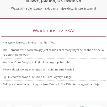
SLAWY, JAKUBA, OKTAWIANA
Wszystkim solenizantom składamy najserdeczniejsze życzenia!
Wiadomości z eKAI
Nie żyje wikariusz z Mielca – ks. Piotr Wąż
Min. Romanowski: pocieszający jest spadek przemocy fizycznej wobec dzieci w
relacjach domowych
Wojna w Ziemi Świętej zbliżyła skłóconych patriarchów
Polacy złożyli kwiaty w miejscu zamachu na Jana Pawła II
Bp Skucha wprowadził relikwie bł. kard. Wyszyńskiego
Biskup z Konga śladami księdza Jana Czuby, który 25 lat temu zginął na misjach