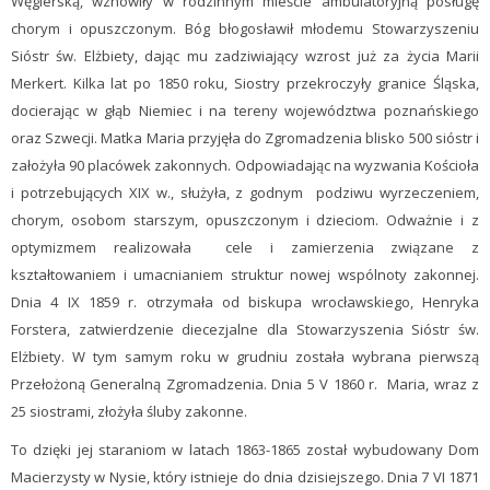
Węgierską, wznowiły w rodzinnym mieście ambulatoryjną posługę
chorym i opuszczonym. Bóg błogosławił młodemu Stowarzyszeniu
Sióstr św. Elżbiety, dając mu zadziwiający wzrost już za życia Marii
Merkert. Kilka lat po 1850 roku, Siostry przekroczyły granice Śląska,
docierając w głąb Niemiec i na tereny województwa poznańskiego
oraz Szwecji. Matka Maria przyjęła do Zgromadzenia blisko 500 sióstr i
założyła 90 placówek zakonnych. Odpowiadając na wyzwania Kościoła
i potrzebujących XIX w., służyła, z godnym podziwu wyrzeczeniem,
chorym, osobom starszym, opuszczonym i dzieciom. Odważnie i z
optymizmem realizowała cele i zamierzenia związane z
kształtowaniem i umacnianiem struktur nowej wspólnoty zakonnej.
Dnia 4 IX 1859 r. otrzymała od biskupa wrocławskiego, Henryka
Forstera, zatwierdzenie diecezjalne dla Stowarzyszenia Sióstr św.
Elżbiety. W tym samym roku w grudniu została wybrana pierwszą
Przełożoną Generalną Zgromadzenia. Dnia 5 V 1860 r. Maria, wraz z
25 siostrami, złożyła śluby zakonne.
To dzięki jej staraniom w latach 1863-1865 został wybudowany Dom
Macierzysty w Nysie, który istnieje do dnia dzisiejszego. Dnia 7 VI 1871