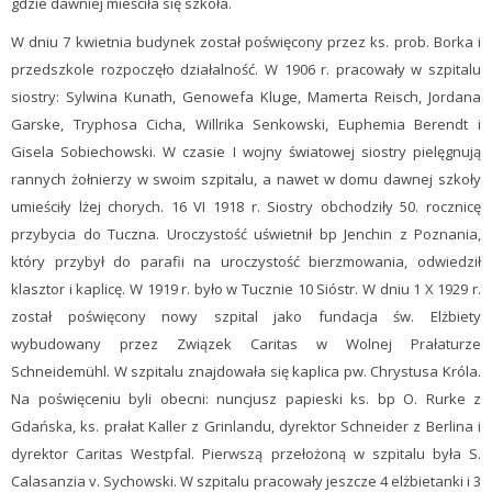
gdzie dawniej mieściła się szkoła.
W dniu 7 kwietnia budynek został poświęcony przez ks. prob. Borka i
przedszkole rozpoczęło działalność. W 1906 r. pracowały w szpitalu
siostry: Sylwina Kunath, Genowefa Kluge, Mamerta Reisch, Jordana
Garske, Tryphosa Cicha, Willrika Senkowski, Euphemia Berendt i
Gisela Sobiechowski. W czasie I wojny światowej siostry pielęgnują
rannych żołnierzy w swoim szpitalu, a nawet w domu dawnej szkoły
umieściły lżej chorych. 16 VI 1918 r. Siostry obchodziły 50. rocznicę
przybycia do Tuczna. Uroczystość uświetnił bp Jenchin z Poznania,
który przybył do parafii na uroczystość bierzmowania, odwiedził
klasztor i kaplicę. W 1919 r. było w Tucznie 10 Sióstr. W dniu 1 X 1929 r.
został poświęcony nowy szpital jako fundacja św. Elżbiety
wybudowany przez Związek Caritas w Wolnej Prałaturze
Schneidemühl. W szpitalu znajdowała się kaplica pw. Chrystusa Króla.
Na poświęceniu byli obecni: nuncjusz papieski ks. bp O. Rurke z
Gdańska, ks. prałat Kaller z Grinlandu, dyrektor Schneider z Berlina i
dyrektor Caritas Westpfal. Pierwszą przełożoną w szpitalu była S.
Calasanzia v. Sychowski. W szpitalu pracowały jeszcze 4 elżbietanki i 3