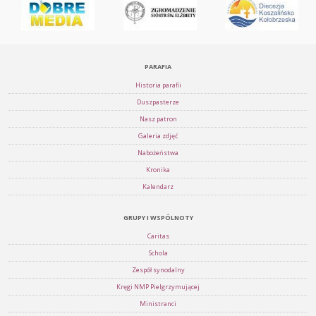
PARAFIA
Historia parafii
Duszpasterze
Nasz patron
Galeria zdjęć
Nabożeństwa
Kronika
Kalendarz
GRUPY I WSPÓLNOTY
Caritas
Schola
Zespół synodalny
Kręgi NMP Pielgrzymującej
Ministranci