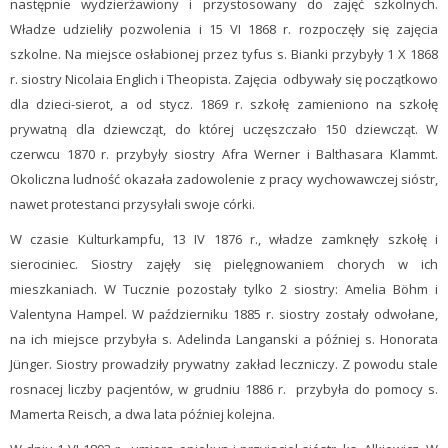
następnie wydzierżawiony i przystosowany do zajęć szkolnych.
Władze udzieliły pozwolenia i 15 VI 1868 r. rozpoczęły się zajęcia
szkolne. Na miejsce osłabionej przez tyfus s. Bianki przybyły 1 X 1868
r. siostry Nicolaia Englich i Theopista. Zajęcia odbywały się początkowo
dla dzieci-sierot, a od stycz. 1869 r. szkołę zamieniono na szkołę
prywatną dla dziewcząt, do której uczęszczało 150 dziewcząt. W
czerwcu 1870 r. przybyły siostry Afra Werner i Balthasara Klammt.
Okoliczna ludność okazała zadowolenie z pracy wychowawczej sióstr,
nawet protestanci przysyłali swoje córki.
W czasie Kulturkampfu, 13 IV 1876 r., władze zamknęły szkołę i
sierociniec. Siostry zajęły się pielęgnowaniem chorych w ich
mieszkaniach. W Tucznie pozostały tylko 2 siostry: Amelia Böhm i
Valentyna Hampel. W październiku 1885 r. siostry zostały odwołane,
na ich miejsce przybyła s. Adelinda Langanski a później s. Honorata
Jünger. Siostry prowadziły prywatny zakład leczniczy. Z powodu stale
rosnacej liczby pacjentów, w grudniu 1886 r. przybyła do pomocy s.
Mamerta Reisch, a dwa lata później kolejna.