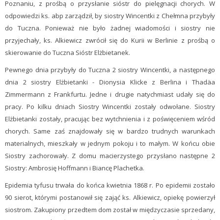
Poznaniu, z prośbą o przysłanie sióstr do pielęgnacji chorych. W
odpowiedzi ks. abp zarządził, by siostry Wincentki z Chełmna przybyły
do Tuczna. Ponieważ nie było żadnej wiadomości i siostry nie
przyjechały, ks. Alkiewicz zwrócił się do Kurii w Berlinie z prośbą o
skierowanie do Tuczna Sióstr Elżbietanek.
Pewnego dnia przybyły do Tuczna 2 siostry Wincentki, a następnego
dnia 2 siostry Elżbietanki - Dionysia Klicke z Berlina i Thadäa
Zimmermann z Frankfurtu. Jedne i drugie natychmiast udały się do
pracy. Po kilku dniach Siostry Wincentki zostały odwołane. Siostry
Elżbietanki zostały, pracując bez wytchnienia i z poświęceniem wśród
chorych. Same zaś znajdowały się w bardzo trudnych warunkach
materialnych, mieszkały w jednym pokoju i to małym. W końcu obie
Siostry zachorowały. Z domu macierzystego przysłano następne 2
Siostry: Ambrosię Hoffmann i Biancę Plachetka.
Epidemia tyfusu trwała do końca kwietnia 1868 r. Po epidemii zostało
90 sierot, którymi postanowił się zająć ks. Alkiewicz, opiekę powierzył
siostrom. Zakupiony przedtem dom został w międzyczasie sprzedany,